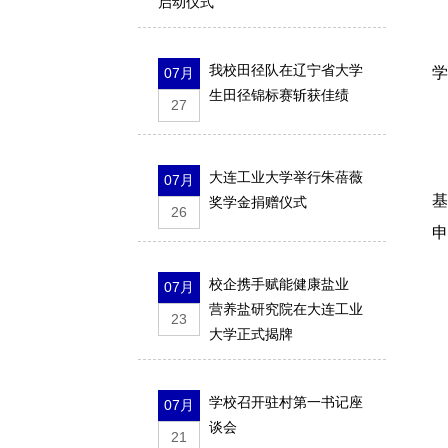
启动仪式
我校田径队在辽宁省大学
学
07月
生田径锦标赛斩获佳绩
1
27
2
3
大连工业大学举行朱蓓薇
07月
基
奖学金捐赠仪式
26
申
校企携手赋能健康盐业
07月
营养盐研究院在大连工业
23
1
大学正式揭牌
2
3
学校召开驻村第一书记座
07月
谈会
21