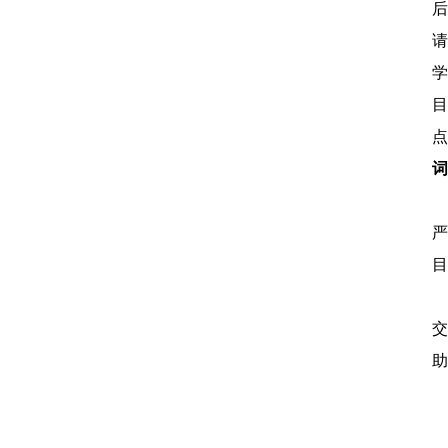
后
请
学
目
词
3
严
目
4
助