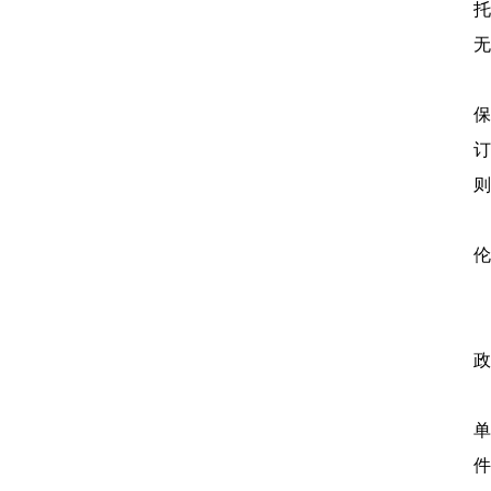
无
保
则
伦
政
件