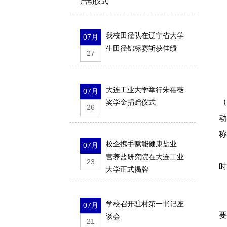
启动仪式
我校田径队在辽宁省大学
07月
生田径锦标赛斩获佳绩
27
大连工业大学举行朱蓓薇
07月
（
奖学金捐赠仪式
26
动
称
校企携手赋能健康盐业
07月
营养盐研究院在大连工业
23
时
大学正式揭牌
学校召开驻村第一书记座
07月
要
谈会
21