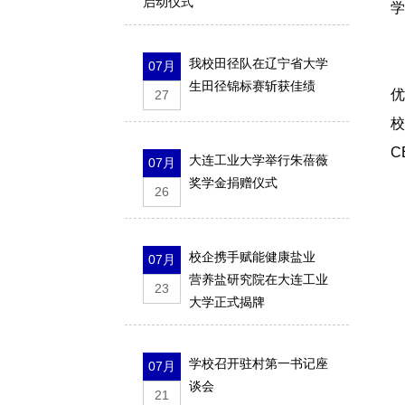
启动仪式
学
我校田径队在辽宁省大学
电
07月
生田径锦标赛斩获佳绩
优
27
C
大连工业大学举行朱蓓薇
07月
奖学金捐赠仪式
26
2
校企携手赋能健康盐业
07月
营养盐研究院在大连工业
23
大学正式揭牌
硕
学校召开驻村第一书记座
07月
谈会
21