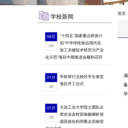
首页
学校新闻
“十四五”国家重点研发计
08月
划“中华传统食品现代化
04
加工关键技术研究与产业
化示范”项目中期推进会顺利召开
胡
满
学校举行北校区学生食堂
07月
项目开工仪式
备
30
学
大连工业大学院士团队出
07月
1
席农业农村部南极磷虾资
29
C
源高值化利用重点实验室