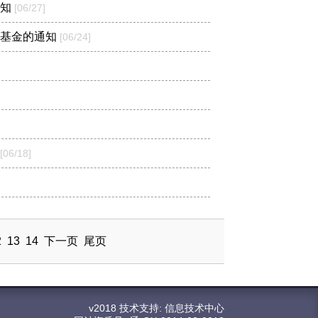
通知
[06/27]
放基金的通知
[06/24]
[06/18]
2
13
14
下一页
尾页
v2018 技术支持: 信息技术中心