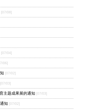
知
[07/08]
知
[07/04]
07/06]
通知
[07/02]
[07/03]
教育主题成果展的通知
[07/03]
的通知
[07/02]