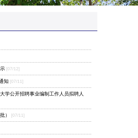
公示
[07/12]
通知
[07/11]
范大学公开招聘事业编制工作人员拟聘人
二批）
[07/11]