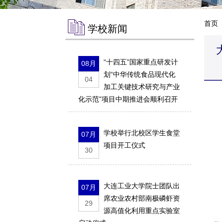
首页
学校新闻
“十四五”国家重点研发计
08月
划“中华传统食品现代化
04
加工关键技术研究与产业
化示范”项目中期推进会顺利召开
赵
学校举行北校区学生食堂
07月
项目开工仪式
唐
30
尹
大连工业大学院士团队出
07月
师
席农业农村部南极磷虾资
29
源高值化利用重点实验室