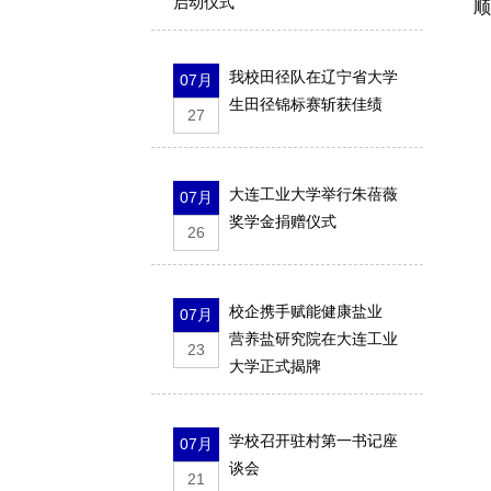
启动仪式
顺
我校田径队在辽宁省大学
07月
生田径锦标赛斩获佳绩
祁
27
刘
马
大连工业大学举行朱蓓薇
07月
奖学金捐赠仪式
26
隋
校企携手赋能健康盐业
07月
时
营养盐研究院在大连工业
23
大学正式揭牌
学校召开驻村第一书记座
07月
谈会
21