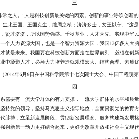
三
非常之人。”人是科技创新最关键的因素。创新的事业呼唤创新
，生此王国。王国克生，维周之桢；济济多士，文王以宁。”这是
士，贤才济济，所以国势强盛。千秋基业，人才为先。实现中华
一个人力资源大国，也是一个智力资源大国，我国13亿多人大
人才就是未来。我国要在科技创新方面走在世界前列，必须在创
事业中凝聚人才，必须大力培养造就规模宏大、结构合理、素质
（2014年6月9日在中国科学院第十七次院士大会、中国工程院
四
体系需要有一流大学群体的有力支撑，一流大学群体的水平和质
要坚持党的领导，坚持马克思主义指导地位，全面贯彻党的教育
时代脉搏，立足新发展阶段、贯彻新发展理念、服务构建新发展
增强创新第一动力更好结合起来，更好为改革开放和社会主义现