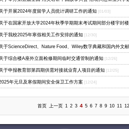
关于开展2024年度留学人员统计调研工作的通知
[01/03]
关于在国家开放大学2024年秋季学期期末考试期间部分楼宇封
关于我校2025年寒假相关工作安排的通知
[12/30]
关于ScienceDirect、Nature Food、Wiley数字典藏和
关于综合楼A座外立面检修期间临时交通管制的通知
[12/26]
关于申报教育部第四期供需对接就业育人项目的通知
[12/25]
2025年元旦及寒假期间安全保卫工作方案
[12/24]
4
首页
上一页
1
2
3
5
6
7
8
9
10
11
1