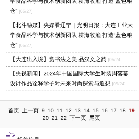
学食品科学与技术创新团队 耕海牧渔 打造“蓝色粮
仓”
[05/27]
【北斗融媒】央媒看辽宁｜光明日报：大连工业大
学食品科学与技术创新团队 耕海牧渔 打造“蓝色粮
仓”
[05/27]
【大连出入境】赏书法之美 品汉文之韵
[05/24]
【央视新闻】2024年中国国际大学生时装周落幕
设计作品诠释学子对未来时尚探索与遐想
[05/24]
首页
上一页
9
10
11
12
13
14
15
16
17
18
19
20
21
22
下一页
尾页