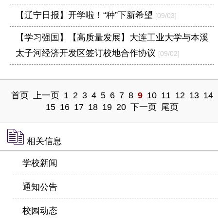
【辽宁日报】开学啦！“种”下新希望
[09/03]
【学习强国】【高质量发展】大连工业大学与本溪
太子河经济开发区签订校地合作协议
[09/02]
首页
上一页
1
2
3
4
5
6
7
8
9
10
11
12
13
14
15
16
17
18
19
20
下一页
尾页
相关信息
学校新闻
通知公告
校园动态