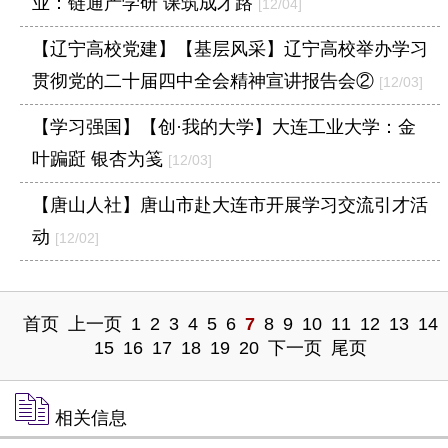
业：链通产学研 课筑成才路
[12/04]
【辽宁高校党建】【基层风采】辽宁高校举办学习
贯彻党的二十届四中全会精神宣讲报告会②
[12/03]
【学习强国】【创·我的大学】大连工业大学：金
叶蹁跹 银杏为笺
[12/03]
【唐山人社】唐山市赴大连市开展学习交流引才活
动
[12/02]
首页
上一页
1
2
3
4
5
6
7
8
9
10
11
12
13
14
15
16
17
18
19
20
下一页
尾页
相关信息