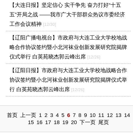
【大连日报】坚定信心 实干争先 奋力打好“十五
五”开局之战 ——我市广大干部群众热议市委经济
工作会议精神
[12/30]
【辽阳广播电视台】市政府与大连工业大学校地战
略合作协议签约暨小北河袜业创新发展研究院揭牌
仪式举行 白英苑晓杰郭云峰出席
[12/26]
【辽阳日报】市政府与大连工业大学校地战略合作
协议签约暨小北河袜业创新发展研究院揭牌仪式举
行 白英苑晓杰郭云峰出席
[12/26]
首页
上一页
1
2
3
4
5
6
7
8
9
10
11
12
13
14
15
16
17
18
19
20
下一页
尾页